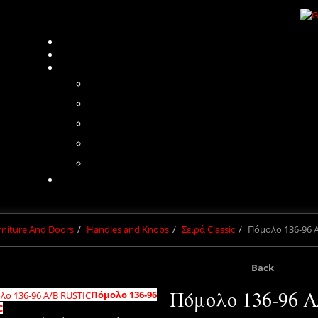
urniture And Doors
Handles and Knobs
Σειρά Classic
Πόμολο 136-96 
Back
Πόμολο 136-96 
Πόμολο 136-96
C