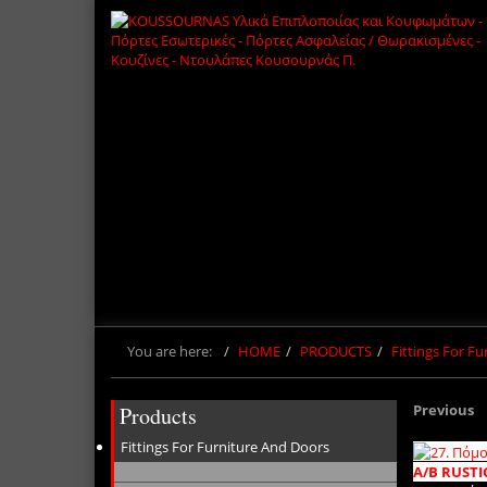
You are here:
HOME
PRODUCTS
Fittings For F
Previous
Products
Fittings For Furniture And Doors
A/B RUSTI