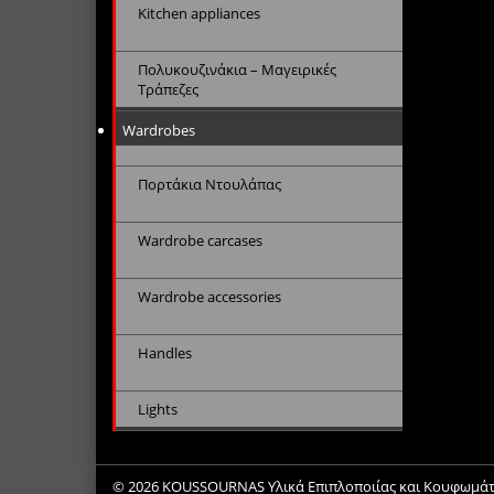
Kitchen appliances
Πολυκουζινάκια – Μαγειρικές
Τράπεζες
Wardrobes
Πορτάκια Ντουλάπας
Wardrobe carcases
Wardrobe accessories
Handles
Lights
© 2026
KOUSSOURNAS Υλικά Επιπλοποιίας και Κουφωμάτων