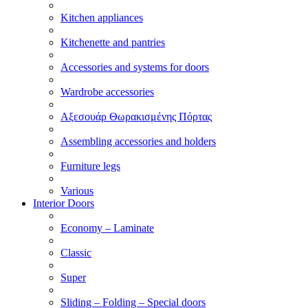
Kitchen appliances
Kitchenette and pantries
Accessories and systems for doors
Wardrobe accessories
Αξεσουάρ Θωρακισμένης Πόρτας
Assembling accessories and holders
Furniture legs
Various
Interior Doors
Economy – Laminate
Classic
Super
Sliding – Folding – Special doors