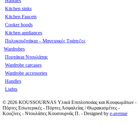
Handles
Kitchen sinks
Kitchen Faucets
Cooker hoods
Kitchen appliances
Πολυκουζινάκια – Μαγειρικές Τράπεζες
Wardrobes
Πορτάκια Ντουλάπας
Wardrobe carcases
Wardrobe accessories
Handles
Lights
© 2026
KOUSSOURNAS Υλικά Επιπλοποιίας και Κουφωμάτων -
Πόρτες Εσωτερικές - Πόρτες Ασφαλείας / Θωρακισμένες -
Κουζίνες - Ντουλάπες Κουσουρνάς Π.
- Designed by
e-avenue