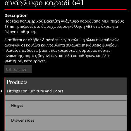
ανάγλυφο καρυδί 641
Description
Πορτάκι πολυμερικού βακελίτη Ανάγλυφο Καρυδί απο MDF πάχους
18mm, μπιζουτέ στο ύψος χωρίς συγκόλληση ABS στις άκρες για
άψογη αισθητική.
Διατίθεται σε πλήθος διαστάσεων για κάλυψη όλων των πιθανών
αναγκών σε κουζίνα και ντουλάπα (πλαϊνές επενδυσεις ψυγείου,
πλαϊνές επενδύσεις βάσης και κρεμαστών, συρτάρια, πόρτες
ανάκλισης, πόρτες βαγονέτων, καπέλα παραθύρων, καπέλα
φωτισμού, καταφραγές).
Call for price
Products
Fittings For Furniture And Doors
Hinges
Drawer slides