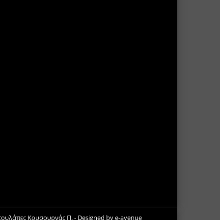
Ντουλάπες Κουσουρνάς Π.
- Designed by
e-avenue