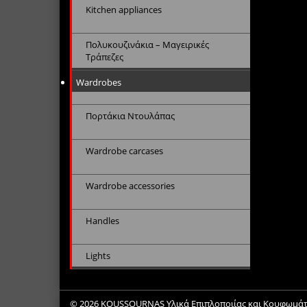
Kitchen appliances
Πολυκουζινάκια – Μαγειρικές
Τράπεζες
Wardrobes
Πορτάκια Ντουλάπας
Wardrobe carcases
Wardrobe accessories
Handles
Lights
© 2026
KOUSSOURNAS Υλικά Επιπλοποιίας και Κουφωμάτων