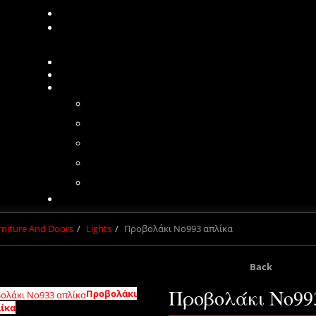
urniture And Doors
Lights
Προβολάκι Νο993 απλίκα
Back
Προβολάκι Νο99
Προβολάκι
ίκα