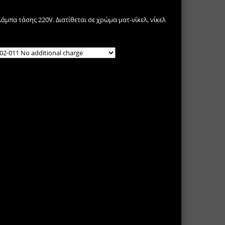
άμπα τάσης 220V. Διατίθεται σε χρώμα ματ-νίκελ, νίκελ