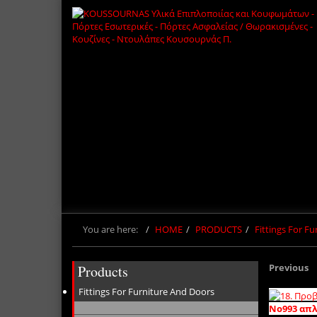
You are here:
HOME
PRODUCTS
Fittings For F
Previous
Products
Fittings For Furniture And Doors
Νο993 απλ