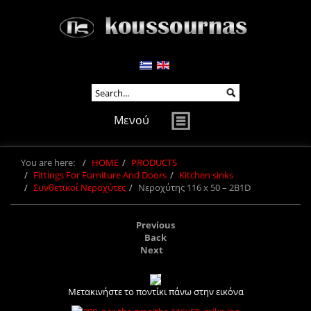
Μενού
You are here:
HOME
PRODUCTS
Fittings For Furniture And Doors
Kitchen sinks
Συνθετικοί Νεροχύτες
Νεροχύτης 116 x 50 – 2B1D
Previous
Back
Next
Μετακινήστε το ποντίκι πάνω στην εικόνα