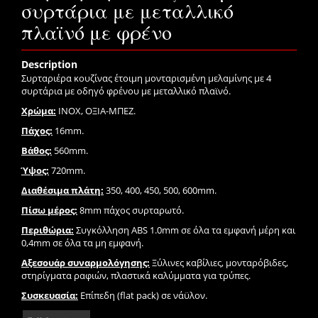
συρτάρια με μεταλλικό
πλαϊνό με φρένο
Description
Συρταριέρα κουζίνας έτοιμη μονταρισμένη μελαμίνης με 4
συρτάρια με οδηγό φρένου με μεταλλικό πλαϊνό.
Χρώμα:
INOX, ΟΞΙΑ-ΜΠΕΖ.
Πάχος:
16mm.
Βάθος:
560mm.
Ύψος:
720mm.
Διαθέσιμα πλάτη:
350, 400, 450, 500, 600mm.
Πίσω μέρος:
8mm πάχος συρταρωτό.
Περιθώρια:
Συγκόλληση ABS 1.0mm σε όλα τα εμφανή μέρη και
0,4mm σε όλα τα μη εμφανή.
Αξεσουάρ συναρμολόγησης:
Ξύλινες καβίλιες, μονταρόβιδες,
στηρίγματα ραφιών, πλαστικά καλύμματα για τρύπες.
Συσκευασία:
Επίπεδη (flat pack) σε νάϋλον.