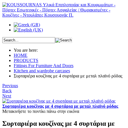
You are here:
HOME
PRODUCTS
Fittings For Furniture And Doors
Kitchen and wardrobe carcases
Συρταριέρα κουζίνας με 4 συρτάρια με μεταλ πλαϊνό ρόδας
Previous
Back
Next
Συρταριέρα κουζίνας με 4 συρτάρια με μεταλ πλαϊνό ρόδας
Μετακινήστε το ποντίκι πάνω στην εικόνα
Συρταριέρα κουζίνας με 4 συρτάρια με