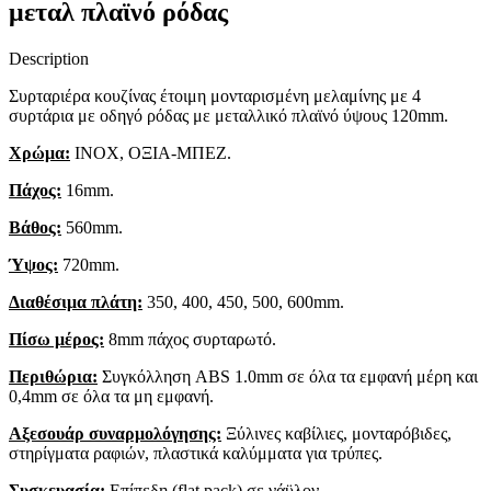
μεταλ πλαϊνό ρόδας
Description
Συρταριέρα κουζίνας έτοιμη μονταρισμένη μελαμίνης με 4
συρτάρια με οδηγό ρόδας με μεταλλικό πλαϊνό ύψους 120mm.
Χρώμα:
INOX, ΟΞΙΑ-ΜΠΕΖ.
Πάχος:
16mm.
Βάθος:
560mm.
Ύψος:
720mm.
Διαθέσιμα πλάτη:
350, 400, 450, 500, 600mm.
Πίσω μέρος:
8mm πάχος συρταρωτό.
Περιθώρια:
Συγκόλληση ABS 1.0mm σε όλα τα εμφανή μέρη και
0,4mm σε όλα τα μη εμφανή.
Αξεσουάρ συναρμολόγησης:
Ξύλινες καβίλιες, μονταρόβιδες,
στηρίγματα ραφιών, πλαστικά καλύμματα για τρύπες.
Συσκευασία:
Επίπεδη (flat pack) σε νάϋλον.