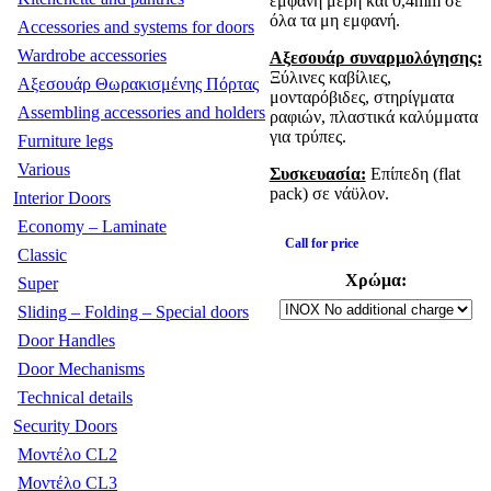
εμφανή μέρη και 0,4mm σε
όλα τα μη εμφανή.
Accessories and systems for doors
Wardrobe accessories
Αξεσουάρ συναρμολόγησης:
Ξύλινες καβίλιες,
Αξεσουάρ Θωρακισμένης Πόρτας
μονταρόβιδες, στηρίγματα
Assembling accessories and holders
ραφιών, πλαστικά καλύμματα
για τρύπες.
Furniture legs
Various
Συσκευασία:
Επίπεδη (flat
pack) σε νάϋλον.
Interior Doors
Economy – Laminate
Call for price
Classic
Χρώμα:
Super
Sliding – Folding – Special doors
Door Handles
Door Mechanisms
Technical details
Security Doors
Μοντέλο CL2
Μοντέλο CL3