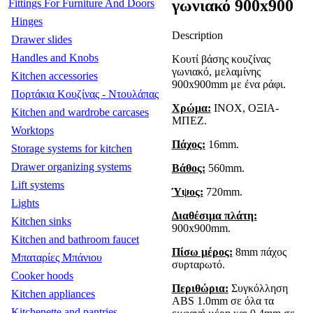
γωνιακό 900x900
Fittings For Furniture And Doors
Hinges
Description
Drawer slides
Handles and Knobs
Κουτί βάσης κουζίνας
γωνιακό, μελαμίνης
Kitchen accessories
900x900mm με ένα ράφι.
Πορτάκια Κουζίνας - Ντουλάπας
Χρώμα:
INOX, ΟΞΙΑ-
Kitchen and wardrobe carcases
ΜΠΕΖ.
Worktops
Πάχος:
16mm.
Storage systems for kitchen
Drawer organizing systems
Βάθος:
560mm.
Lift systems
Ύψος:
720mm.
Lights
Διαθέσιμα πλάτη:
Kitchen sinks
900x900mm.
Kitchen and bathroom faucet
Πίσω μέρος:
8mm πάχος
Μπαταρίες Μπάνιου
συρταρωτό.
Cooker hoods
Περιθώρια:
Συγκόλληση
Kitchen appliances
ABS 1.0mm σε όλα τα
Kitchenette and pantries