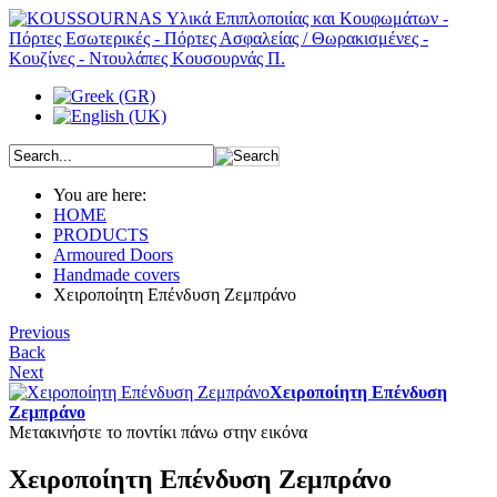
You are here:
HOME
PRODUCTS
Armoured Doors
Handmade covers
Χειροποίητη Επένδυση Ζεμπράνο
Previous
Back
Next
Χειροποίητη Επένδυση
Ζεμπράνο
Μετακινήστε το ποντίκι πάνω στην εικόνα
Χειροποίητη Επένδυση Ζεμπράνο