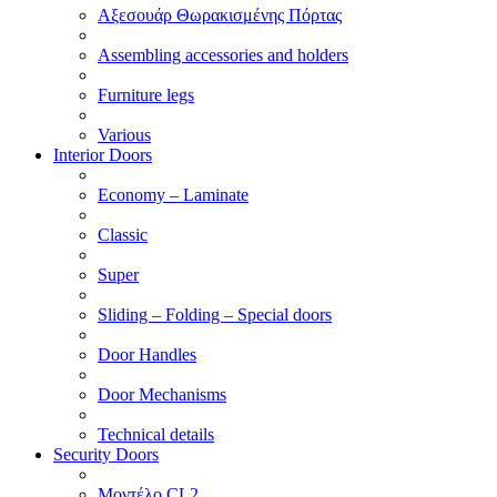
Αξεσουάρ Θωρακισμένης Πόρτας
Assembling accessories and holders
Furniture legs
Various
Interior Doors
Economy – Laminate
Classic
Super
Sliding – Folding – Special doors
Door Handles
Door Mechanisms
Technical details
Security Doors
Μοντέλο CL2