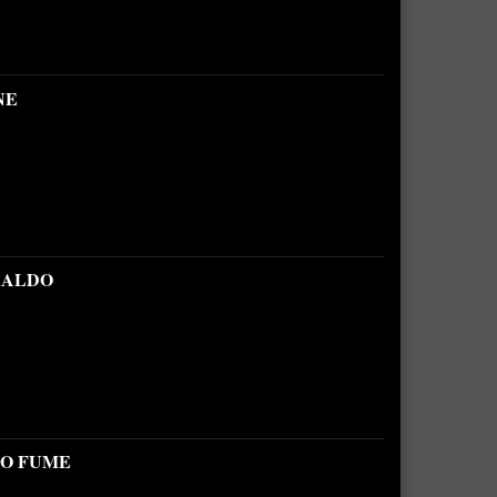
NE
RALDO
NO FUME