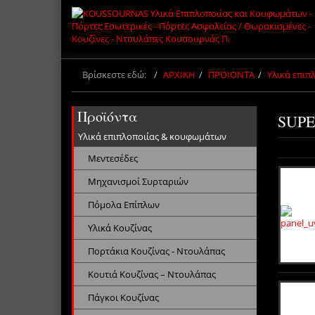
Βρίσκεστε εδώ:
ΑΡΧΙΚΗ
ΠΡΟΙΟΝΤΑ
Υλικά επι
Προϊόντα
SUPE
Υλικά επιπλοποιίας & κουφωμάτων
Μεντεσέδες
Μηχανισμοί Συρταριών
Πόμολα Επίπλων
Υλικά Κουζίνας
Πορτάκια Κουζίνας - Ντουλάπας
Κουτιά Κουζίνας – Ντουλάπας
Πάγκοι Κουζίνας