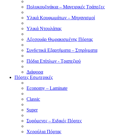
Πολυκουζινάκια – Μαγειρικές Τράπεζες
Υλικά Κουφωμάτων – Μηχανισμοί
Υλικά Ντουλάπας
Αξεσουάρ Θωρακισμένης Πόρτας
Συνδετικά Εξαρτήματα – Στηρίγματα
Πόδια Επίπλων - Τραπεζιού
Διάφορα
Πόρτες Εσωτερικές
Economy – Laminate
Classic
Super
Συρόμενες – Ειδικές Πόρτες
Χερούλια Πόρτας