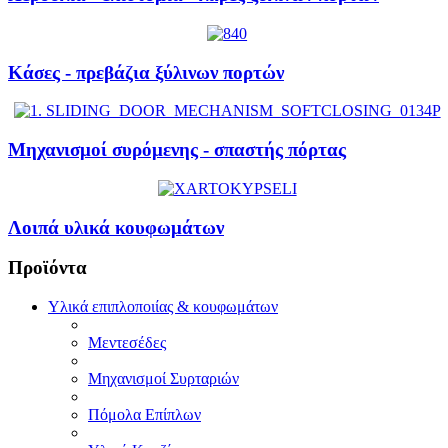
Κάσες - πρεβάζια ξύλινων πορτών
Μηχανισμοί συρόμενης - σπαστής πόρτας
Λοιπά υλικά κουφωμάτων
Προϊόντα
Υλικά επιπλοποιίας & κουφωμάτων
Μεντεσέδες
Μηχανισμοί Συρταριών
Πόμολα Επίπλων