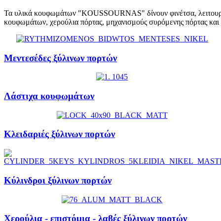
Τα υλικά κουφωμάτων "KOUSSOURNAS" δίνουν φινέτσα, λειτουργικότ
κουφωμάτων, χερούλια πόρτας, μηχανισμούς συρόμενης πόρτας και δ
Μεντεσέδες ξύλινων πορτών
Λάστιχα κουφωμάτων
Κλειδαριές ξύλινων πορτών
Κύλινδροι ξύλινων πορτών
Χερούλια - επιστόμια - λαβές ξύλινων πορτών