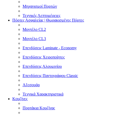
Μηχανισμοί Πορτών
Τεχνικές Λεπτομέρειες
Πόρτες Ασφαλείας | Θωρακισμένες Πόρτες
Μοντέλο CL2
Μοντέλο CL3
Επενδύσεις Laminate - Economy
Επενδύσεις Χειροποίητες
Επενδύσεις Αλουμινίου
Επενδύσεις Παντογράφου Classic
Αξεσουάρ
Τεχνικά Χαρακτηριστικά
Κουζίνες
Πορτάκια Κουζίνας