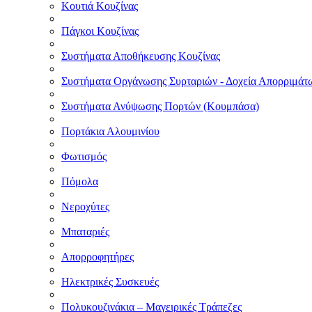
Κουτιά Κουζίνας
Πάγκοι Κουζίνας
Συστήματα Αποθήκευσης Κουζίνας
Συστήματα Οργάνωσης Συρταριών - Δοχεία Απορριμάτ
Συστήματα Ανύψωσης Πορτών (Κουμπάσα)
Πορτάκια Αλουμινίου
Φωτισμός
Πόμολα
Νεροχύτες
Μπαταριές
Απορροφητήρες
Ηλεκτρικές Συσκευές
Πολυκουζινάκια – Μαγειρικές Τράπεζες