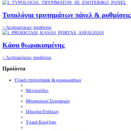
Τυπολόγια τρυπημάτων πάνελ & ρυθμίσεις
> Λεπτομέρειες προϊόντος
Κάσα θωρακισμένης
> Λεπτομέρειες προϊόντος
Προϊόντα
Υλικά επιπλοποιίας & κουφωμάτων
Μεντεσέδες
Μηχανισμοί Συρταριών
Πόμολα Επίπλων
Υλικά Κουζίνας