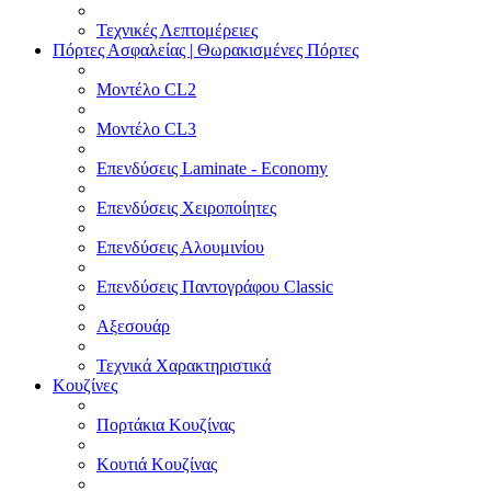
Τεχνικές Λεπτομέρειες
Πόρτες Ασφαλείας | Θωρακισμένες Πόρτες
Μοντέλο CL2
Μοντέλο CL3
Επενδύσεις Laminate - Economy
Επενδύσεις Χειροποίητες
Επενδύσεις Αλουμινίου
Επενδύσεις Παντογράφου Classic
Αξεσουάρ
Τεχνικά Χαρακτηριστικά
Κουζίνες
Πορτάκια Κουζίνας
Κουτιά Κουζίνας