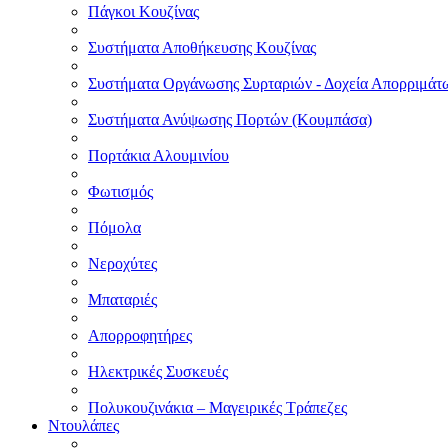
Πάγκοι Κουζίνας
Συστήματα Αποθήκευσης Κουζίνας
Συστήματα Οργάνωσης Συρταριών - Δοχεία Απορριμάτ
Συστήματα Ανύψωσης Πορτών (Κουμπάσα)
Πορτάκια Αλουμινίου
Φωτισμός
Πόμολα
Νεροχύτες
Μπαταριές
Απορροφητήρες
Ηλεκτρικές Συσκευές
Πολυκουζινάκια – Μαγειρικές Τράπεζες
Ντουλάπες