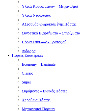
Υλικά Κουφωμάτων – Μηχανισμοί
Υλικά Ντουλάπας
Αξεσουάρ Θωρακισμένης Πόρτας
Συνδετικά Εξαρτήματα – Στηρίγματα
Πόδια Επίπλων - Τραπεζιού
Διάφορα
Πόρτες Εσωτερικές
Economy – Laminate
Classic
Super
Συρόμενες – Ειδικές Πόρτες
Χερούλια Πόρτας
Μηχανισμοί Πορτών