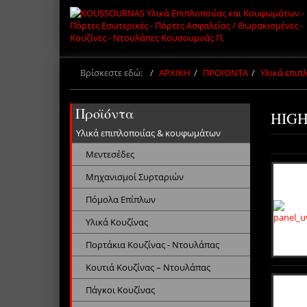
Βρίσκεστε εδώ:
ΑΡΧΙΚΗ
ΠΡΟΙΟΝΤΑ
Υλικά επι
Προϊόντα
HIGH
Υλικά επιπλοποιίας & κουφωμάτων
Μεντεσέδες
Μηχανισμοί Συρταριών
Πόμολα Επίπλων
Υλικά Κουζίνας
Πορτάκια Κουζίνας - Ντουλάπας
Κουτιά Κουζίνας – Ντουλάπας
Πάγκοι Κουζίνας