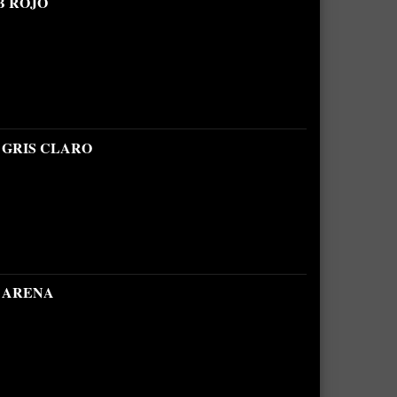
B ROJO
 GRIS CLARO
B ARENA