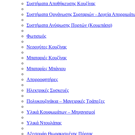
Συστήματα Αποθήκευσης Κουζίνας
Συστήματα Οργάνωσης Συρταριών - Δοχεία Απορριμάτ
Συστήματα Ανύψωσης Πορτών (Κουμπάσα)
Φωτισμός
Νεροχύτες Κουζίνας
Μπαταριές Κουζίνας
Μπαταρίες Μπάνιου
Απορροφητήρες
Ηλεκτρικές Συσκευές
Πολυκουζινάκια – Μαγειρικές Τράπεζες
Υλικά Κουφωμάτων – Μηχανισμοί
Υλικά Ντουλάπας
Αξεσουάρ Θωρακισμένης Πόρτας