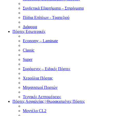
Συνδετικά Εξαρτήματα – Στηρίγματα
Πόδια Επίπλων - Τραπεζιού
Διάφορα
Πόρτες Εσωτερικές
Economy – Laminate
Classic
Super
Συρόμενες – Ειδικές Πόρτες
Χερούλια Πόρτας
Μηχανισμοί Πορτών
Τεχνικές Λεπτομέρειες
Πόρτες Ασφαλείας | Θωρακισμένες Πόρτες
Μοντέλο CL2