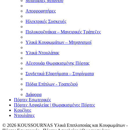
Μπαταρίες Μπάνιου
Απορροφητήρες
Ηλεκτρικές Συσκευές
Πολυκουζινάκια – Μαγειρικές Τράπεζες
Υλικά Κουφωμάτων – Μηχανισμοί
Υλικά Ντουλάπας
Αξεσουάρ Θωρακισμένης Πόρτας
Συνδετικά Εξαρτήματα – Στηρίγματα
Πόδια Επίπλων - Τραπεζιού
Διάφορα
Πόρτες Εσωτερικές
Πόρτες Ασφαλείας | Θωρακισμένες Πόρτες
Κουζίνες
Ντουλάπες
© 2026
KOUSSOURNAS Υλικά Επιπλοποιίας και Κουφωμάτων -