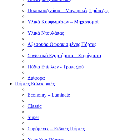
Πολυκουζινάκια – Μαγειρικές Τράπεζες
Υλικά Κουφωμάτων – Μηχανισμοί
Υλικά Ντουλάπας
Αξεσουάρ Θωρακισμένης Πόρτας
Συνδετικά Εξαρτήματα – Στηρίγματα
Πόδια Επίπλων - Τραπεζιού
Διάφορα
Πόρτες Εσωτερικές
Economy – Laminate
Classic
Super
Συρόμενες – Ειδικές Πόρτες
Χερούλια Πόρτας