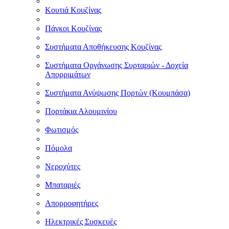
Κουτιά Κουζίνας
Πάγκοι Κουζίνας
Συστήματα Αποθήκευσης Κουζίνας
Συστήματα Οργάνωσης Συρταριών - Δοχεία
Απορριμάτων
Συστήματα Ανύψωσης Πορτών (Κουμπάσα)
Πορτάκια Αλουμινίου
Φωτισμός
Πόμολα
Νεροχύτες
Μπαταριές
Απορροφητήρες
Ηλεκτρικές Συσκευές