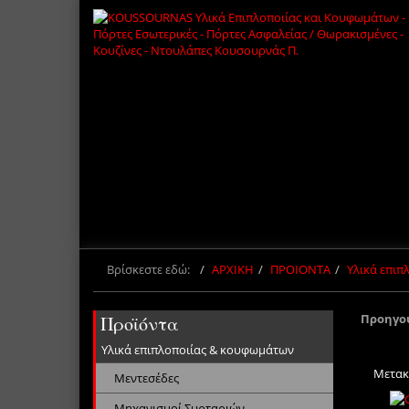
Βρίσκεστε εδώ:
ΑΡΧΙΚΗ
ΠΡΟΙΟΝΤΑ
Υλικά επι
Προηγο
Προϊόντα
Υλικά επιπλοποιίας & κουφωμάτων
Μετακ
Μεντεσέδες
Μηχανισμοί Συρταριών