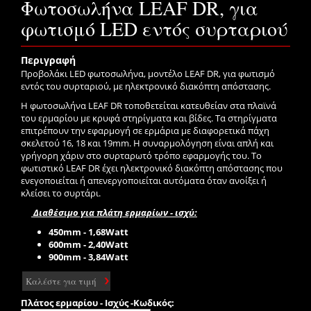
Φωτοσωλήνα LEAF DR, για
φωτισμό LED εντός συρταριού
Περιγραφή
Προβολάκι LED φωτοσωλήνα, μοντέλο LEAF DR, για φωτισμό
εντός του συρταριού, με ηλεκτρονικό διακόπτη απόστασης.
Η φωτοσωλήνα LEAF DR τοποθετείται κατευθείαν στα πλαϊνά
του ερμαρίου με κρυφά στηρίγματα και βίδες. Τα στηρίγματα
επιτρέπουν την εφαρμογή σε ερμάρια με διαφορετικά πάχη
σκελετού 16, 18 και 19mm. Η συναρμολόγηση είναι απλή και
γρήγορη χάριν στο συρταρωτό τρόπο εφαρμογής του. Το
φωτιστικό LEAF DR έχει ηλεκτρονικό διακόπτη απόστασης που
ενεγοποιείται ή απενεργοποιείται αυτόματα όταν ανοίξει ή
κλείσει το συρτάρι.
Διαθέσιμο για πλάτη ερμαρίων - ισχύ:
450mm - 1,68Watt
600mm - 2,40Watt
900mm - 3,84Watt
Καλέστε για τιμή
Πλάτος ερμαρίου - Ισχύς -Κωδικός: