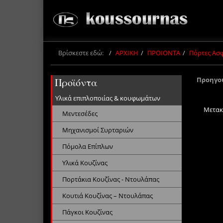
Βρίσκεστε εδώ:
ΑΡΧΙΚΗ
ΠΡΟΙΟΝΤΑ
Πόρτες Ασ
Προηγο
Προϊόντα
Υλικά επιπλοποιίας & κουφωμάτων
Μετακ
Μεντεσέδες
Μηχανισμοί Συρταριών
Πόμολα Επίπλων
Υλικά Κουζίνας
Πορτάκια Κουζίνας - Ντουλάπας
Κουτιά Κουζίνας – Ντουλάπας
Πάγκοι Κουζίνας