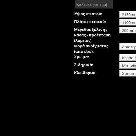
Καλέστε για τιμή
Ύψος κτιστού:
2150m
Πλάτος κτιστού:
1100m
Μέγεθοε ξύλινης
200mm
κάσας - προέκταση
(λαμπάς):
Φορά ανοίγματος
Αριστε
(απο έξω):
Χρώμα:
Κερασι
Σιδηρικά:
Ματ νί
Κλειδαριά:
Χρηματ