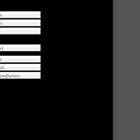
m
m
ρή
ά
κελ
οκιβωτίου