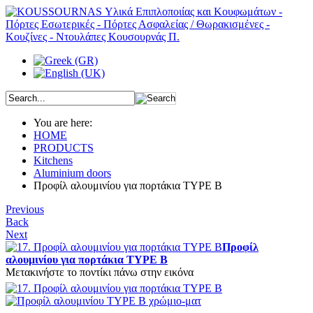
You are here:
HOME
PRODUCTS
Kitchens
Aluminium doors
Προφίλ αλουμινίου για πορτάκια TYPE Β
Previous
Back
Next
Προφίλ
αλουμινίου για πορτάκια TYPE Β
Μετακινήστε το ποντίκι πάνω στην εικόνα