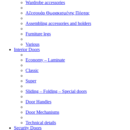
Wardrobe accessories
Αξεσουάρ Θωρακισμένης Πόρτας
Assembling accessories and holders
Furniture legs
Various
Interior Doors
Economy – Laminate
Classic
Super
Sliding – Folding – Special doors
Door Handles
Door Mechanisms
Technical details
Security Doors