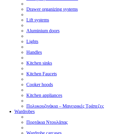
Drawer organizing systems
Lift systems
Aluminium doors
Lights
Handles
Kitchen sinks
Kitchen Faucets
Cooker hoods
Kitchen appliances
Πολυκουζινάκια – Μαγειρικές Τράπεζες
Wardrobes
Πορτάκια Ντουλάπας
Wardrobe carcases