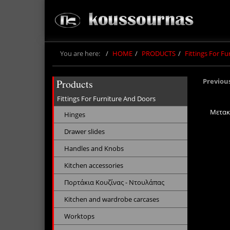
You are here:
HOME
PRODUCTS
Fittings For F
Previou
Products
Fittings For Furniture And Doors
Μετακ
Hinges
Drawer slides
Handles and Knobs
Kitchen accessories
Πορτάκια Κουζίνας - Ντουλάπας
Kitchen and wardrobe carcases
Worktops