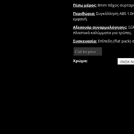
Πίσω μέρος:
8mm πάχος συρταρ
Περιθώρια:
Συγκόλληση ABS 1.0m
εμφανή.
Αξεσουάρ συναρμολόγησης:
Ξύλ
πλαστικά καλύμματα για τρύπες.
Συσκευασία:
Επίπεδη (flat pack) 
Call for price
Χρώμα: