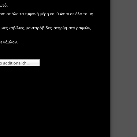
ωτό.
m σε όλα τα εμφανή μέρη και 0,4mm σε όλα τα μη
ινες καβίλιες, μονταρόβιδες, στηρίγματα ραφιών,
σε νάϋλον.
ΙΝΟΧ No additional charge