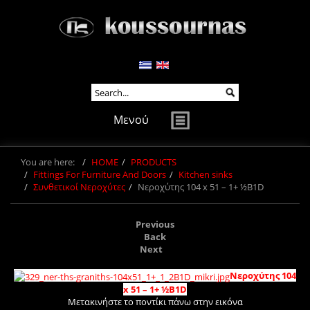
Μενού
You are here:
HOME
PRODUCTS
Fittings For Furniture And Doors
Kitchen sinks
Συνθετικοί Νεροχύτες
Νεροχύτης 104 x 51 – 1+ ½B1D
Previous
Back
Next
Νεροχύτης 104
x 51 – 1+ ½B1D
Μετακινήστε το ποντίκι πάνω στην εικόνα