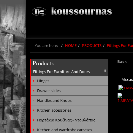
You are here:
HOME
PRODUCTS
Fittings For F
Back
Products
Fittings For Furniture And Doors
Μετακ
Hinges
Drawer slides
Handles and Knobs
Kitchen accessories
Πορτάκια Κουζίνας - Ντουλάπας
Kitchen and wardrobe carcases