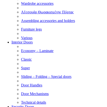
Wardrobe accessories
Αξεσουάρ Θωρακισμένης Πόρτας
Assembling accessories and holders
Furniture legs
Various
Interior Doors
Economy – Laminate
Classic
Super
Sliding – Folding – Special doors
Door Handles
Door Mechanisms
Technical details
Security Doors