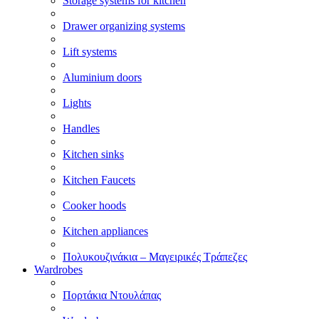
Storage systems for kitchen
Drawer organizing systems
Lift systems
Aluminium doors
Lights
Handles
Kitchen sinks
Kitchen Faucets
Cooker hoods
Kitchen appliances
Πολυκουζινάκια – Μαγειρικές Τράπεζες
Wardrobes
Πορτάκια Ντουλάπας