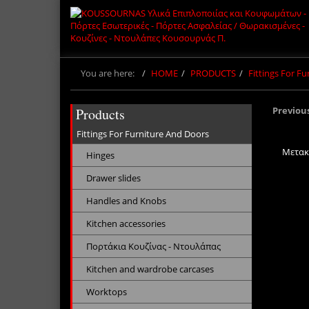
You are here:
HOME
PRODUCTS
Fittings For F
Previou
Products
Fittings For Furniture And Doors
Μετακ
Hinges
Drawer slides
Handles and Knobs
Kitchen accessories
Πορτάκια Κουζίνας - Ντουλάπας
Kitchen and wardrobe carcases
Worktops