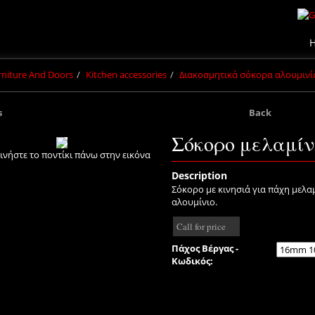
urniture And Doors
Kitchen accessories
Διακοσμητικά σόκορα αλουμινί
s
Back
Σόκορο μελαμίν
ινήστε το ποντίκι πάνω στην εικόνα
Description
Σόκορο με κινησιά για πάχη μελα
αλουμίνιο.
Call for price
Πάχος Βέργας -
Κωδικός: