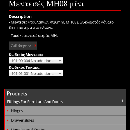
Μεντεσές MH08 μίνι
Description
- Μεντεσές ντουλαπιών Φ26mm, ΜH08 μίνι-κλειστός γόνατο,
8mm πάτημα στο πλαϊνό.
- Τακάκι μεντεσέ σειράς ΜΗ.
Call for price
Κωδικός Μεντεσέ:
101-00-004 No additional charge
Κωδικός Τακάκι:
101-01-001 No additional charge
Products
Fittings For Furniture And Doors
Hinges
Drawer slides
Handles and Knobs