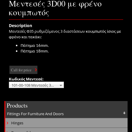
Μεντεσές 3D00 με φρένο
κουμπωτός
Description
Μεντεσές Φ35 ρυθμιζόμενος 3 διαστάσεων
κουμπωτός ίσιος με
φρένο και τακάκι:
Πάτημα 16mm.
Πάτημα 18
mm.
Call for price
Κωδικός Μεντεσέ:
101-00-108 Μεντεσές 3D00-16 No additional charge
Products
Fittings For Furniture And Doors
Hinges