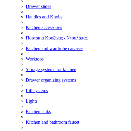
Drawer slides
Handles and Knobs
Kitchen accessories
Πορτάκια Κουζίνας - Ντουλάπας
Kitchen and wardrobe carcases
Worktops
Storage systems for kitchen
Drawer organizing systems
Lift systems
Lights
Kitchen sinks
Kitchen and bathroom faucet