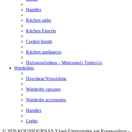
Handles
Kitchen sinks
Kitchen Faucets
Cooker hoods
Kitchen appliances
Πολυκουζινάκια – Μαγειρικές Τράπεζες
Wardrobes
Πορτάκια Ντουλάπας
Wardrobe carcases
Wardrobe accessories
Handles
Lights
© 2026
KOUSSOURNAS Υλικά Επιπλοποιίας και Κουφωμάτων -