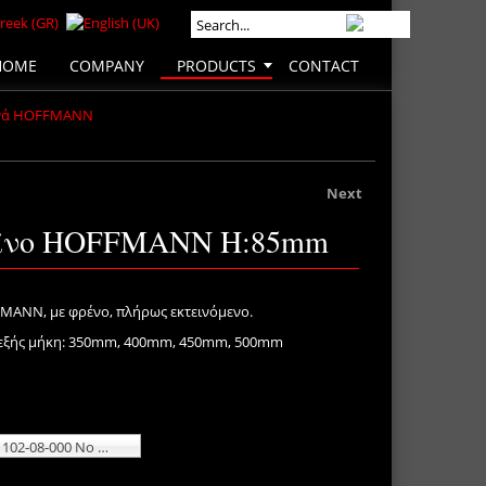
HOME
COMPANY
PRODUCTS
CONTACT
ϊνά HOFFMANN
Next
αϊνο HOFFMANN H:85mm
MANN, με φρένο, πλήρως εκτεινόμενο.
τα εξής μήκη: 350mm, 400mm, 450mm, 500mm
350mm 102-08-000 No additional charge