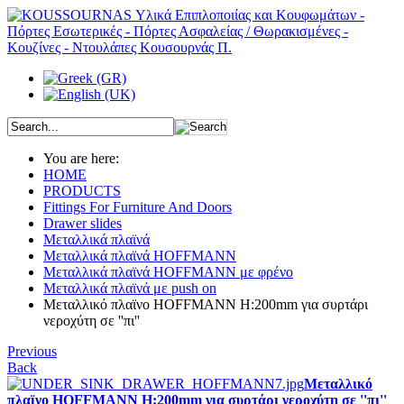
You are here:
HOME
PRODUCTS
Fittings For Furniture And Doors
Drawer slides
Μεταλλικά πλαϊνά
Μεταλλικά πλαϊνά HOFFMANN
Μεταλλικά πλαϊνά HOFFMANN με φρένο
Μεταλλικά πλαϊνά με push on
Μεταλλικό πλαϊνο HOFFMANN H:200mm για συρτάρι
νεροχύτη σε ''πι''
Previous
Back
Μεταλλικό
πλαϊνο HOFFMANN H:200mm για συρτάρι νεροχύτη σε ''πι''