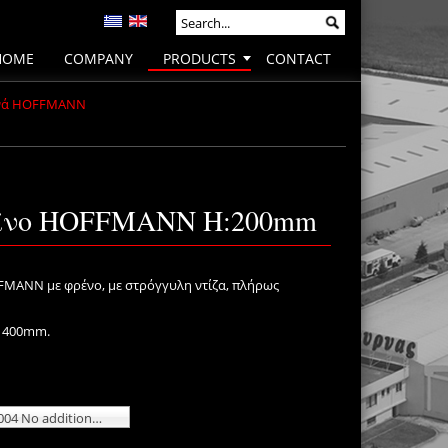
HOME
COMPANY
PRODUCTS
CONTACT
ϊνά HOFFMANN
αϊνο HOFFMANN H:200mm
MANN με φρένο, με στρόγγυλη ντίζα, πλήρως
ς 400mm.
102-04-004 No additional charge