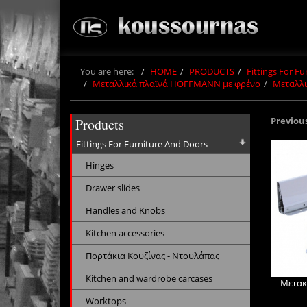
You are here:
HOME
PRODUCTS
Fittings For F
Μεταλλικά πλαϊνά HOFFMANN με φρένο
Μεταλλι
Previou
Products
Fittings For Furniture And Doors
Hinges
Drawer slides
Handles and Knobs
Kitchen accessories
Πορτάκια Κουζίνας - Ντουλάπας
Kitchen and wardrobe carcases
Μετακ
Worktops