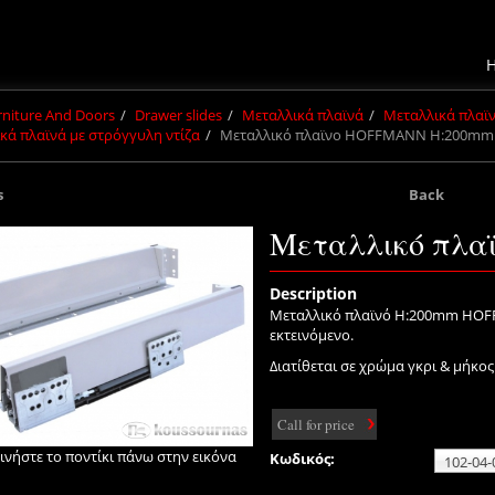
urniture And Doors
Drawer slides
Μεταλλικά πλαϊνά
Μεταλλικά πλα
κά πλαϊνά με στρόγγυλη ντίζα
Μεταλλικό πλαϊνο HOFFMANN H:200mm
s
Back
Μεταλλικό πλ
Description
Μεταλλικό πλαϊνό Η:200mm HOFF
εκτεινόμενο.
Διατίθεται σε χρώμα γκρι & μήκο
Call for price
ινήστε το ποντίκι πάνω στην εικόνα
Κωδικός: