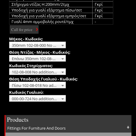
Στήριγμα ντίζας H:200mm/2τμχ
Γκρί
Υποδοχή για γυαλί εξάρτημα πίσω/σετ
Γκρί
Υποδοχή για γυαλί εξάρτημα εμπρός/σετ
Γκρί
Γυαλί 4mm αμμοβολής ροντέ/τμχ
-
Call for price
Μήκος - Κωδικός:
350mm 102-08-000 No additional charge
Θέση Ντίζας - Μήκος - Κωδικός:
Επάνω 350mm 102-08-010 No additional charge
Κωδικός Στηρίγματος:
102-08-008 No additional charge
Θέση Υποδοχής Γυαλιού - Κωδικός:
Πίσω 102-08-018 No additional charge
Κωδικός Γυαλιού:
000-00-724 No additional charge
Products
Fittings For Furniture And Doors