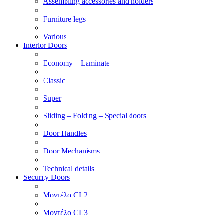
Assembling accessories and holders
Furniture legs
Various
Interior Doors
Economy – Laminate
Classic
Super
Sliding – Folding – Special doors
Door Handles
Door Mechanisms
Technical details
Security Doors
Μοντέλο CL2
Μοντέλο CL3