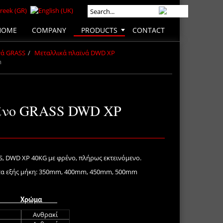
HOME
COMPANY
PRODUCTS
CONTACT
νά GRASS
Μεταλλικά πλαϊνά DWD XP
m
ϊνο GRASS DWD XP
, DWD XP 40KG με φρένο, πλήρως εκτεινόμενο.
στα εξής μήκη: 350mm, 400mm, 450mm, 500mm
Χρώμα
Ανθρακί