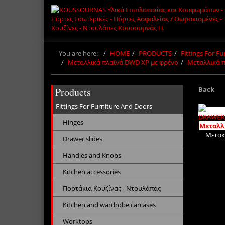
You are here:
HOME
PRODUCTS
Fittings For F
Μεταλλικά πλαϊνά DWD XP με φρένο
Μεταλλικά π
Back
Products
Fittings For Furniture And Doors
Hinges
Μεταλλ
Μετακ
Drawer slides
Handles and Knobs
Kitchen accessories
Πορτάκια Κουζίνας - Ντουλάπας
Kitchen and wardrobe carcases
Worktops