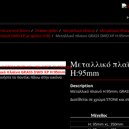
urniture And Doors
Drawer slides
Μεταλλικά πλαϊνά
Μεταλλικά πλαϊ
λαϊνά DWD XP με φρένο H:86
Μεταλλικό πλαϊνο GRASS DWD XP H:95m
Μεταλλικό πλα
H:95mm
ικό πλαϊνο GRASS DWD XP H:95mm
ινήστε το ποντίκι πάνω στην εικόνα
Description
Μεταλλικό πλαϊνό H:95mm, GRASS
Διατίθεται σε χρώμα STONE και 
Μέγεθος
H: 95mm xL: 350mm