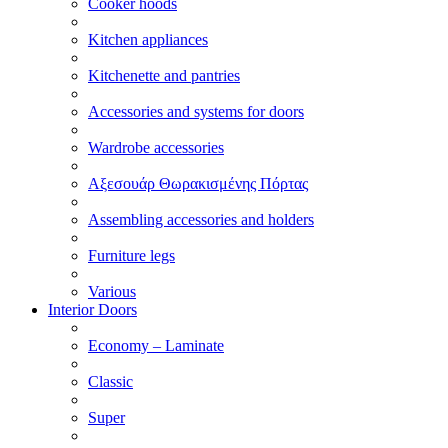
Cooker hoods
Kitchen appliances
Kitchenette and pantries
Accessories and systems for doors
Wardrobe accessories
Αξεσουάρ Θωρακισμένης Πόρτας
Assembling accessories and holders
Furniture legs
Various
Interior Doors
Economy – Laminate
Classic
Super