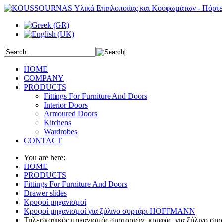
HOME
COMPANY
PRODUCTS
Fittings For Furniture And Doors
Interior Doors
Armoured Doors
Kitchens
Wardrobes
CONTACT
You are here:
HOME
PRODUCTS
Fittings For Furniture And Doors
Drawer slides
Κρυφοί μηχανισμοί
Κρυφοί μηχανισμοί για ξύλινο συρτάρι HOFFMANN
Τηλεσκοπικός μηχανισμός συρταριών, κρυφός, για ξύλινο συ