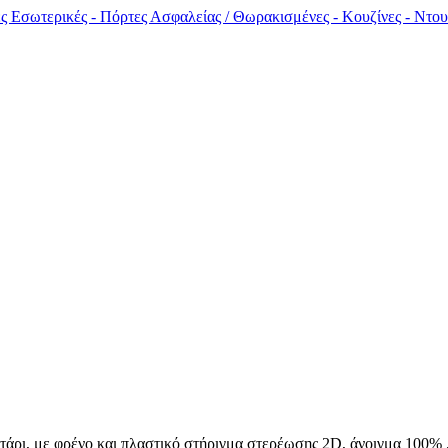
ρτάρι, με φρένο και πλαστικό στήριγμα στερέωσης 2D, άνοιγμα 100%