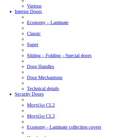
Various
Interior Doors
Economy – Laminate
Classic
Super
Sliding – Folding – Special doors
Door Handles
Door Mechanisms
Technical details
Security Doors
Μοντέλο CL2
Μοντέλο CL3
Economy - Laminate collection covers