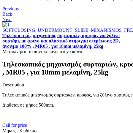
Previous
Back
Next
Τηλεσκοπικός μηχανισμός συρταριών, κρυφός, για ξύλινο
συρτάρι, με φρένο και πλαστικό στήριγμα στερέωσης 2D,
άνοιγμα 100% , MR05 , για 18mm μελαμίνη, 25kg
Μετακινήστε το ποντίκι πάνω στην εικόνα
Τηλεσκοπικός μηχανισμός συρταριών, κρυφ
, MR05 , για 18mm μελαμίνη, 25kg
Description
Τηλεσκοπικός μηχανισμός συρταριών, κρυφός, για ξύλινο συρτάρι,
Διαθεται σε μήκος 500mm.
Call for price
Μήκος - Κωδικός: