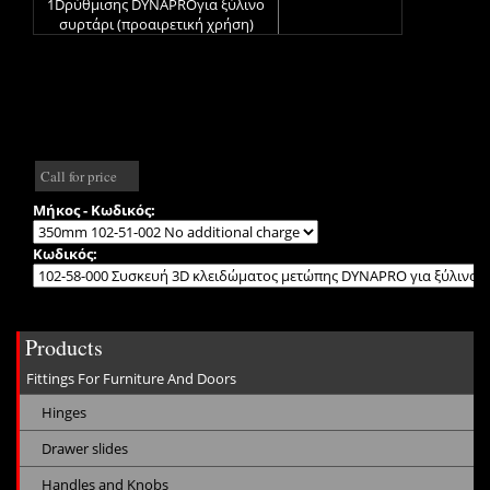
1Dρύθμισης DYNAPROγια ξύλινο
συρτάρι (προαιρετική χρήση)
Call for price
Μήκος - Κωδικός:
Κωδικός:
Products
Fittings For Furniture And Doors
Hinges
Drawer slides
Handles and Knobs