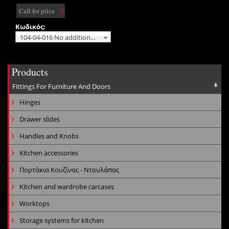
Call for price
Κωδικός:
104-04-016 No additional charge
Products
Fittings For Furniture And Doors
Hinges
Drawer slides
Handles and Knobs
Kitchen accessories
Πορτάκια Κουζίνας - Ντουλάπας
Kitchen and wardrobe carcases
Worktops
Storage systems for kitchen