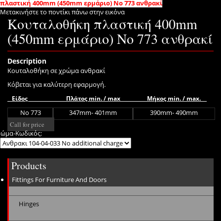
πλαστική 400mm (450mm ερμάριο) Νο 773 ανθρακί
Μετακινήστε το ποντίκι πάνω στην εικόνα
Kουταλοθήκη πλαστική 400mm
(450mm ερμάριο) Νο 773 ανθρακί
Description
Κουταλοθήκη σε χρώμα ανθρακί
Κόβεται για καλύτερη εφαρμογή.
Είδος Πλάτος
min
. /
max
Μήκος
min
. /
max
.
No 773
347
mm
- 401
mm
39
0
mm
-
490mm
Call for price
ώμα-Κωδικός:
Products
Fittings For Furniture And Doors
Hinges