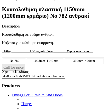
Kουταλοθήκη πλαστική 1150mm
(1200mm ερμάριο) Νο 782 ανθρακί
Description
Κουταλοθήκη σε χρώμα ανθρακί
Κόβεται για καλύτερη εφαρμογή.
Είδος Πλάτος
min
. /
max
Μήκος
min
. /
max
.
No 782
10
95mm
- 1140
mm
39
0
mm
-
490mm
Call for price
Χρώμα-Κωδικός:
Products
Fittings For Furniture And Doors
Hinges