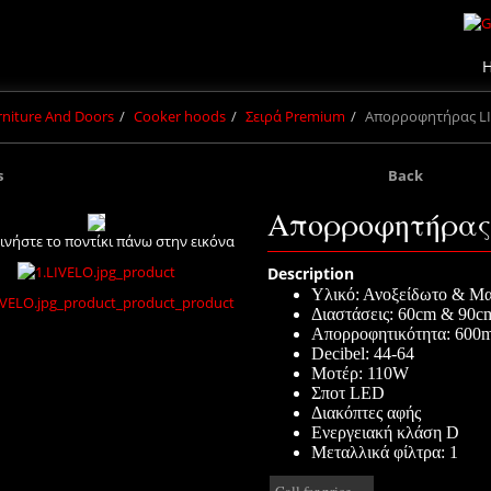
urniture And Doors
Cooker hoods
Σειρά Premium
Απορροφητήρας L
s
Back
Απορροφητήρας
ινήστε το ποντίκι πάνω στην εικόνα
Description
Υλικό: Ανοξείδωτο & Μα
Διαστάσεις:
6
0cm & 90
c
Απορροφητικότητα:
600
Decibel:
44-64
Μοτέρ:
110
W
Σποτ
LED
Διακόπτες αφής
Ενεργειακή κλάση
D
Μεταλλικά φίλτρα:
1
Call for price