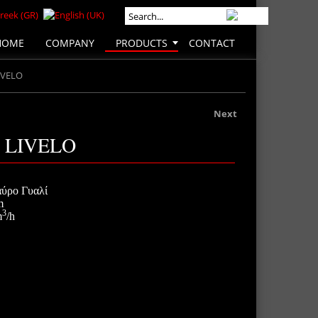
HOME
COMPANY
PRODUCTS
CONTACT
IVELO
Next
 LIVELO
ύρο Γυαλί
m
3
m
/h