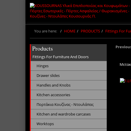
You are here:
HOME
PRODUCTS
Fittings For F
Previou
Products
Fittings For Furniture And Doors
Μετακ
Hinges
Drawer slides
Handles and Knobs
Kitchen accessories
Πορτάκια Κουζίνας - Ντουλάπας
Kitchen and wardrobe carcases
Worktops