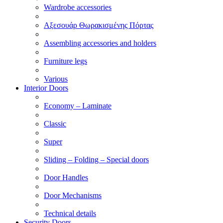
Wardrobe accessories
Αξεσουάρ Θωρακισμένης Πόρτας
Assembling accessories and holders
Furniture legs
Various
Interior Doors
Economy – Laminate
Classic
Super
Sliding – Folding – Special doors
Door Handles
Door Mechanisms
Technical details
Security Doors