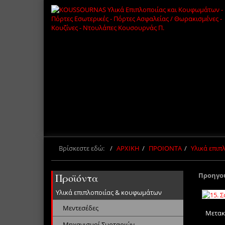
Βρίσκεστε εδώ:
ΑΡΧΙΚΗ
ΠΡΟΙΟΝΤΑ
Υλικά επι
Προηγο
Προϊόντα
Υλικά επιπλοποιίας & κουφωμάτων
Μεντεσέδες
Μετακ
Μηχανισμοί Συρταριών