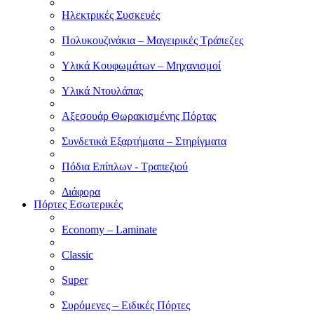
Ηλεκτρικές Συσκευές
Πολυκουζινάκια – Μαγειρικές Τράπεζες
Υλικά Κουφωμάτων – Μηχανισμοί
Υλικά Ντουλάπας
Αξεσουάρ Θωρακισμένης Πόρτας
Συνδετικά Εξαρτήματα – Στηρίγματα
Πόδια Επίπλων - Τραπεζιού
Διάφορα
Πόρτες Εσωτερικές
Economy – Laminate
Classic
Super
Συρόμενες – Ειδικές Πόρτες