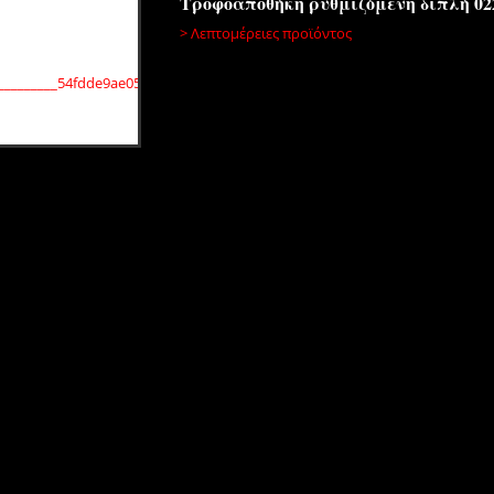
Τροφοαποθήκη ρυθμιζόμενη διπλή 02
> Λεπτομέρειες προϊόντος