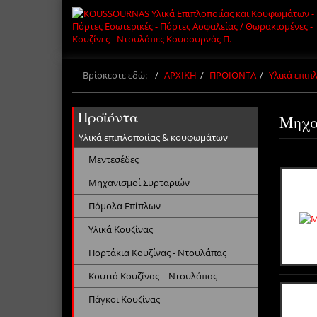
Βρίσκεστε εδώ:
ΑΡΧΙΚΗ
ΠΡΟΙΟΝΤΑ
Υλικά επι
Προϊόντα
Μηχα
Υλικά επιπλοποιίας & κουφωμάτων
Μεντεσέδες
Μηχανισμοί Συρταριών
Πόμολα Επίπλων
Υλικά Κουζίνας
Πορτάκια Κουζίνας - Ντουλάπας
Κουτιά Κουζίνας – Ντουλάπας
Πάγκοι Κουζίνας