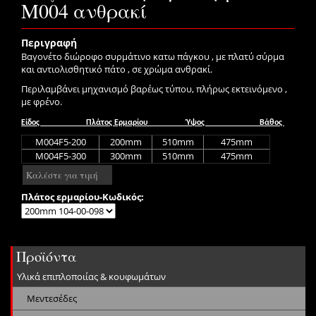
Μ004 ανθρακί
Περιγραφή
Βαγονέτο διώροφο συρμάτινο κατω πάγκου , με πλατύ σύρμα
και αντιολισθητικό πάτο , σε χρώμα ανθρακί.
Περιλαμβάνει μηχανισμό βαρέως τύπου, πλήρως εκτεινόμενο ,
με φρένο.
Είδος Πλάτος Ερμαρίου Ύψος Βάθος
M004F5-200
200mm
510mm
475mm
M004F5-300
300mm
510mm
475mm
Καλέστε για τιμή
Πλάτος ερμαρίου-Κωδικός:
Προϊόντα
Υλικά επιπλοποιίας & κουφωμάτων
Μεντεσέδες