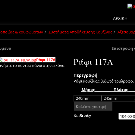
ΑΡΧΙΚΗ
πλοποιίας & κουφωμάτων
Συστήματα Αποθήκευσης Κουζίνας
Αξεσουά
ύμενο
Επιστροφή 
Ράφι 117A
Ράφι 117A
ινήστε το ποντίκι πάνω στην εικόνα
Περιγραφή
Ράφι κουζίνας βιδωτό τριώροφο.
Μήκος Πλάτος
240
mm
245mm
Καλέστε για τιμή
Κωδικός: